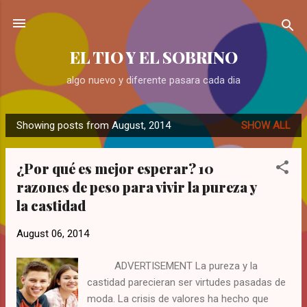
Skip to main content
EL TIO Y EL SOBRINO
algo nuevo y diferente pasara cada dia
Showing posts from August, 2014
SHOW ALL
P
o
¿Por qué es mejor esperar? 10
s
razones de peso para vivir la pureza y
t
la castidad
s
August 06, 2014
ADVERTISEMENT La pureza y la
castidad parecieran ser virtudes pasadas de
moda. La crisis de valores ha hecho que