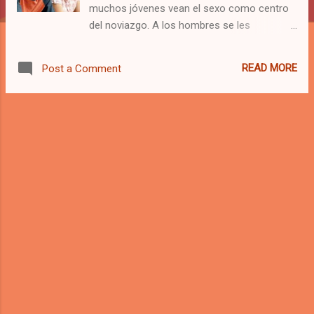
muchos jóvenes vean el sexo como centro
del noviazgo. A los hombres se les
considera “ganadores” y a las mujeres
“experimentadas”, mientras que al que se
READ MORE
Post a Comment
conserva en castidad se le toma como un
mojigato, incapaz sexual o reprimido por la
Iglesia. Sin embargo, la realidad es
totalmente contraria. Conozcamos 10
razones para promover entre nuestros
jóvenes la abstinencia sexual. 1. Ayuda a
tener una buena comunicación en el
noviazgo. Cuando una pareja de novios vive
la abstinencia sexual, su comunicación es
buena porque no se centran solamente en el
placer, sino en la alegría de compartir puntos
de vista y vivencias; además, sus
conversaciones son más profundas. Por el
contrario, la intimidad física es una forma
fácil de relacionarse, pero eclipsa otras