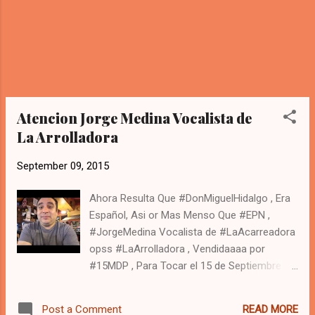
Atencion Jorge Medina Vocalista de
La Arrolladora
September 09, 2015
Ahora Resulta Que #DonMiguelHidalgo , Era
Español, Asi or Mas Menso Que #EPN ,
#JorgeMedina Vocalista de #LaAcarreadora
opss #LaArrolladora , Vendidaaaa por
#15MDP , Para Tocar el 15 de Septiembre En
El Zocalo Capitalino,
READ MORE
Post a Comment