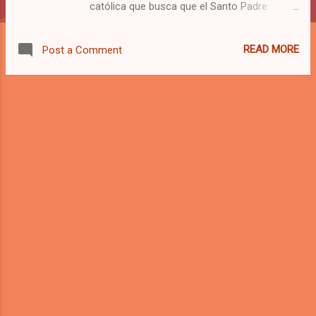
católica que busca que el Santo Padre
interceda por la legalización de los
indocumentados en EEUU
READ MORE
Post a Comment
#‎FranciscoEnAmerica