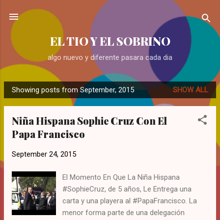
Skip to main content
EL TIO Y EL SOBRINO
algo nuevo y diferente pasara cada dia
Showing posts from September, 2015
SHOW ALL
P
o
Niña Hispana Sophie Cruz Con El
s
Papa Francisco
t
s
September 24, 2015
El Momento En Que La Niña Hispana
#SophieCruz, de 5 años, Le Entrega una
carta y una playera al #PapaFrancisco. La
menor forma parte de una delegación