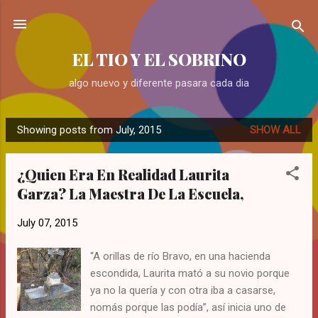
Skip to main content
EL TIO Y EL SOBRINO
algo nuevo y diferente pasara cada dia
Showing posts from July, 2015
SHOW ALL
P
o
¿Quien Era En Realidad Laurita
s
Garza? La Maestra De La Escuela,
t
s
July 07, 2015
“A orillas de río Bravo, en una hacienda
escondida, Laurita mató a su novio porque
ya no la quería y con otra iba a casarse,
nomás porque las podía”, así inicia uno de