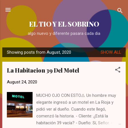
Skip to main content
EL TIO Y EL SOBRINO
algo nuevo y diferente pasara cada dia
Showing posts from August, 2020
SHOW ALL
P
o
La Habitacion 39 Del Motel
s
t
August 24, 2020
s
MUCHO OJO CON ESTO⚠️ Un hombre muy
elegante ingresó a un motel en La Rioja y
pidió ver al dueño. Cuando este llegó,
comenzó la historia. - Cliente: ¿Está la
habitación 39 vacía? - Dueño: Sí, Señor. -