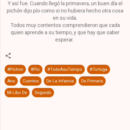
Y así fue. Cuando llegó la primavera, un buen día el
pichón dijo pío como si no hubiera hecho otra cosa
en su vida.
Todos muy contentos comprendieron que cada
quien aprende a su tiempo, y que hay que saber
esperar.
#Pichon
#Pio
#TodoAsuTiempo
#Tortuga
Ano
Cuentos
De La Infancia
De Primaria
Mi Libo De
Segundo
C
o
m