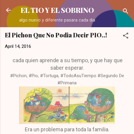
Skip to main content
EL TIO Y EL SOBRINO
algo nuevo y diferente pasara cada dia
El Pichon Que No Podia Decir PIO..!
April 14, 2016
cada quien aprende a su tiempo, y que hay que
saber esperar.
#Pichon, #Pio, #Tortuga, #TodoAsuTiempo #Segundo De
#Primaria
Era un problema para toda la familia.