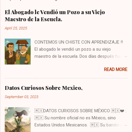
El Abogado le Vendió un Pozo a su Viejo
Maestro de la Escuela.
April 25, 2025
CONTEMOS UN CHISTE CON APRENDIZAJE ‼️
El abogado le vendió un pozo a su viejo
maestro de la escuela. Dos días después fue a
verlo y le dijo: —Señor, le vendí el pozo, ¡pero no
READ MORE
el agua que está dentro! Si quiere usar el agua,
debe pagar un extra. El maestro sonrió y
respondió: —Sí, justo iba a buscarlo. Iba a
Datos Curiosos Sobre Mexico,
decirle que debe sacar su agua de mi pozo, o
September 03, 2023
de lo contrario desde mañana mismo tendrá
que empezar a pagar un pequeño alquiler. Al oír
🇲🇽DATOS CURIOSOS SOBRE MÉXICO 🇲🇽❤️ :
esto, el abogado se puso nervioso y soltó una
🇲🇽 Su nombre oficial no es México, sino
carcajada: —jajaja.- tranquilo, tranquilo, estoy
Estados Unidos Mexicanos. 🇲🇽 Su bandera
bromeando, maestro. El maestro se rió y dijo:
aunque se creó 1821 tardó 147 años para