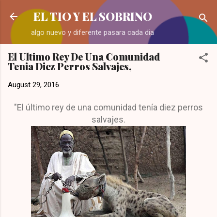
Skip to main content
EL TIO Y EL SOBRINO
algo nuevo y diferente pasara cada dia
El Ultimo Rey De Una Comunidad
Tenia Diez Perros Salvajes,
August 29, 2016
"El último rey de una comunidad tenía diez perros
salvajes.