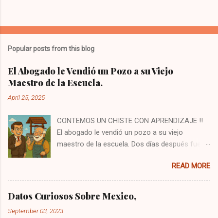
Popular posts from this blog
El Abogado le Vendió un Pozo a su Viejo
Maestro de la Escuela.
April 25, 2025
CONTEMOS UN CHISTE CON APRENDIZAJE ‼️
El abogado le vendió un pozo a su viejo
maestro de la escuela. Dos días después fue a
verlo y le dijo: —Señor, le vendí el pozo, ¡pero no
READ MORE
el agua que está dentro! Si quiere usar el agua,
debe pagar un extra. El maestro sonrió y
respondió: —Sí, justo iba a buscarlo. Iba a
Datos Curiosos Sobre Mexico,
decirle que debe sacar su agua de mi pozo, o
September 03, 2023
de lo contrario desde mañana mismo tendrá