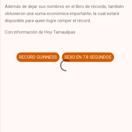
Además de dejar sus nombres en el libro de récords, también
obtuvieron una suma económica importante, la cual estará
disponible para quien logre romper el récord.
Con información de Hoy Tamaulipas
RECORD GUINNESS
SEXO EN 7.8 SEGUNDOS
C
o
m
m
e
n
t
s