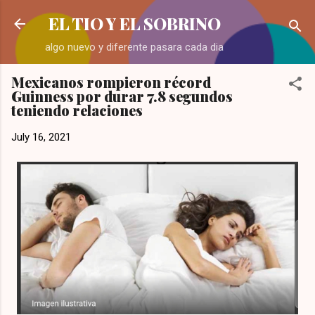
Skip to main content
EL TIO Y EL SOBRINO
algo nuevo y diferente pasara cada dia
Mexicanos rompieron récord
Guinness por durar 7.8 segundos
teniendo relaciones
July 16, 2021