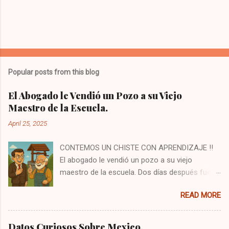
Popular posts from this blog
El Abogado le Vendió un Pozo a su Viejo
Maestro de la Escuela.
April 25, 2025
CONTEMOS UN CHISTE CON APRENDIZAJE ‼️
El abogado le vendió un pozo a su viejo
maestro de la escuela. Dos días después fue a
verlo y le dijo: —Señor, le vendí el pozo, ¡pero no
READ MORE
el agua que está dentro! Si quiere usar el agua,
debe pagar un extra. El maestro sonrió y
respondió: —Sí, justo iba a buscarlo. Iba a
Datos Curiosos Sobre Mexico,