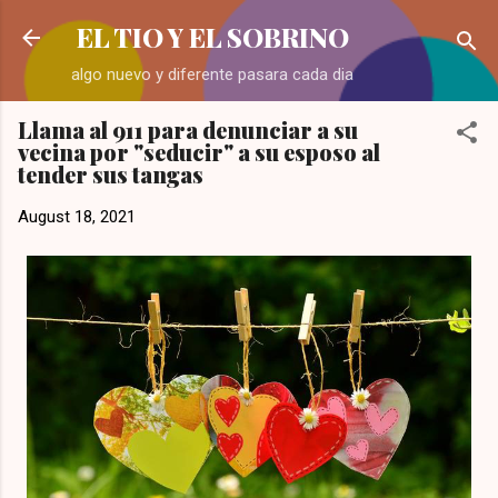
Skip to main content
EL TIO Y EL SOBRINO
algo nuevo y diferente pasara cada dia
Llama al 911 para denunciar a su
vecina por "seducir" a su esposo al
tender sus tangas
August 18, 2021