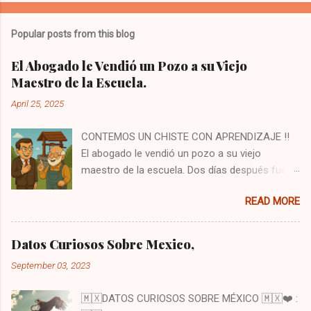
Popular posts from this blog
El Abogado le Vendió un Pozo a su Viejo
Maestro de la Escuela.
April 25, 2025
CONTEMOS UN CHISTE CON APRENDIZAJE ‼️
El abogado le vendió un pozo a su viejo
maestro de la escuela. Dos días después fue a
verlo y le dijo: —Señor, le vendí el pozo, ¡pero no
READ MORE
el agua que está dentro! Si quiere usar el agua,
debe pagar un extra. El maestro sonrió y
respondió: —Sí, justo iba a buscarlo. Iba a
Datos Curiosos Sobre Mexico,
decirle que debe sacar su agua de mi pozo, o
September 03, 2023
de lo contrario desde mañana mismo tendrá
que empezar a pagar un pequeño alquiler. Al oír
🇲🇽DATOS CURIOSOS SOBRE MÉXICO 🇲🇽❤️ :
esto, el abogado se puso nervioso y soltó una