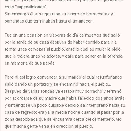
alcance, ya que Juan no le daba dinero para que lo gastará en
esas
"supersticiones".
Sin embargo él si se gastaba su dinero en borracheras y
parrandas que terminaban hasta el amanecer.
Fue en una ocasión en vísperas de día de muertos que salió
por la tarde de su casa después de haber comido para ir a
tomar unas cervezas al pueblo, ante lo cual su mujer le pidió
que le trajera unas veladoras, y café para poner en la ofrenda
en memoria de sus papás.
Pero ni así logró convencer a su marido el cual refunfuñando
salió dando un portazo y se encaminó hacia el pueblo...
Después de varias rondas ya estaba muy borracho y terminó
por acordarse de su madre que había fallecido dos años atrás
y sintiéndose un poco culpable decidió salir temprano hacia su
casa de regreso; era ya la media noche cuando al pasar por la
zona despoblada que se encuentra cerca del cementerio, vio
que mucha gente venía en dirección al pueblo.